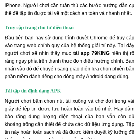
iPhone. Người chơi cần tuân thủ các bước hướng dẫn cụ
thể để tập tin được tải về một cách an toàn và nhanh nhất.
Truy cập trang chủ từ điện thoại
Đầu tiên bạn hãy sử dụng trình duyệt Chrome để truy cập
vào trang web chính quy của hệ thống giải trí này. Tại đây
người chơi sẽ nhìn thấy mục
tải app 79KING
hiển thị rõ
ràng ngay phía trên thanh thực đơn điều hướng chính. Bạn
nhấn vào đó để chuyển sang giao diện lựa chọn phiên bản
phần mềm dành riêng cho dòng máy Android đang dùng.
Tải tập tin định dạng APK
Người chơi bấm chọn nút tải xuống và chờ đợi trong vài
giây để tệp tin được lưu hoàn toàn vào bộ nhớ. Hãy đảm
bảo rằng dung lượng điện thoại của bạn vẫn còn đủ
khoảng trống cần thiết để chứa các dữ liệu ứng dụng. Tập
tin này hoàn toàn sạch và đã được kiểm duyệt kỹ lưỡng để