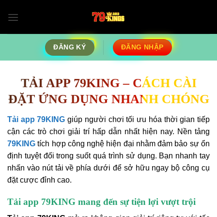
Bỏ
qua
nội
dung
ĐĂNG KÝ
ĐĂNG NHẬP
TẢI APP 79KING – CÁCH CÀI
ĐẶT ỨNG DỤNG NHANH CHÓNG
Tải app 79KING
giúp người chơi tối ưu hóa thời gian tiếp
cận các trò chơi giải trí hấp dẫn nhất hiện nay. Nền tảng
79KING
tích hợp công nghệ hiện đại nhằm đảm bảo sự ổn
định tuyệt đối trong suốt quá trình sử dụng. Bạn nhanh tay
nhấn vào nút tải về phía dưới để sở hữu ngay bộ công cụ
đặt cược đỉnh cao.
Tải app 79KING mang đến sự tiện lợi vượt trội