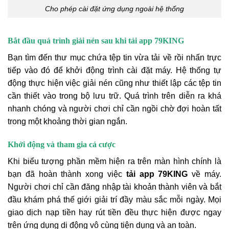
Cho phép cài đặt ứng dụng ngoài hệ thống
Bắt đầu quá trình giải nén sau khi tải app 79KING
Bạn tìm đến thư mục chứa tệp tin vừa tải về rồi nhấn trực
tiếp vào đó để khởi động trình cài đặt máy. Hệ thống tự
động thực hiện việc giải nén cũng như thiết lập các tệp tin
cần thiết vào trong bộ lưu trữ. Quá trình trên diễn ra khá
nhanh chóng và người chơi chỉ cần ngồi chờ đợi hoàn tất
trong một khoảng thời gian ngắn.
Khởi động và tham gia cá cược
Khi biểu tượng phần mềm hiện ra trên màn hình chính là
bạn đã hoàn thành xong việc
tải app 79KING
về máy.
Người chơi chỉ cần đăng nhập tài khoản thành viên và bắt
đầu khám phá thế giới giải trí đầy màu sắc mỗi ngày. Mọi
giao dịch nạp tiền hay rút tiền đều thực hiện được ngay
trên ứng dụng di động vô cùng tiện dụng và an toàn.