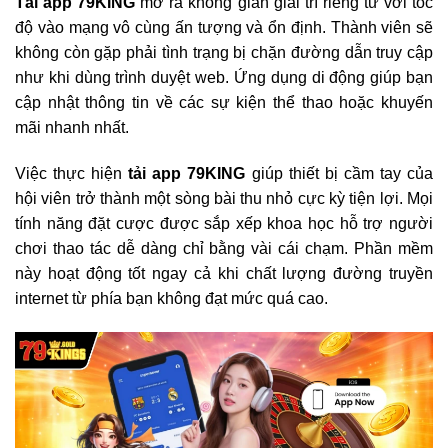
Tải app 79KING
mở ra không gian giải trí riêng tư với tốc
độ vào mạng vô cùng ấn tượng và ổn định. Thành viên sẽ
không còn gặp phải tình trạng bị chặn đường dẫn truy cập
như khi dùng trình duyệt web. Ứng dụng di động giúp bạn
cập nhật thông tin về các sự kiện thể thao hoặc khuyến
mãi nhanh nhất.
Việc thực hiện
tải app 79KING
giúp thiết bị cầm tay của
hội viên trở thành một sòng bài thu nhỏ cực kỳ tiện lợi. Mọi
tính năng đặt cược được sắp xếp khoa học hỗ trợ người
chơi thao tác dễ dàng chỉ bằng vài cái chạm. Phần mềm
này hoạt động tốt ngay cả khi chất lượng đường truyền
internet từ phía bạn không đạt mức quá cao.