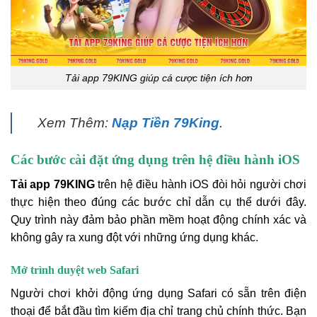
Tải app 79KING giúp cá cược tiện ích hơn
Xem Thêm:
Nạp Tiền 79King
.
Các bước cài đặt ứng dụng trên hệ điều hành iOS
Tải app 79KING
trên hệ điều hành iOS đòi hỏi người chơi
thực hiện theo đúng các bước chỉ dẫn cụ thể dưới đây.
Quy trình này đảm bảo phần mềm hoạt động chính xác và
không gây ra xung đột với những ứng dụng khác.
Mở trình duyệt web Safari
Người chơi khởi động ứng dụng Safari có sẵn trên điện
thoại để bắt đầu tìm kiếm địa chỉ trang chủ chính thức. Bạn