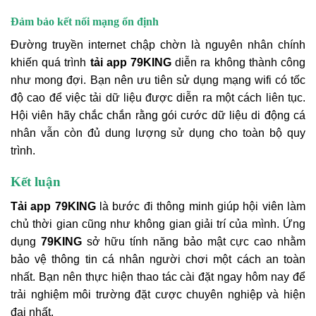
Đảm bảo kết nối mạng ổn định
Đường truyền internet chập chờn là nguyên nhân chính
khiến quá trình
tải app 79KING
diễn ra không thành công
như mong đợi. Bạn nên ưu tiên sử dụng mạng wifi có tốc
độ cao để việc tải dữ liệu được diễn ra một cách liên tục.
Hội viên hãy chắc chắn rằng gói cước dữ liệu di động cá
nhân vẫn còn đủ dung lượng sử dụng cho toàn bộ quy
trình.
Kết luận
Tải app 79KING
là bước đi thông minh giúp hội viên làm
chủ thời gian cũng như không gian giải trí của mình. Ứng
dụng
79KING
sở hữu tính năng bảo mật cực cao nhằm
bảo vệ thông tin cá nhân người chơi một cách an toàn
nhất. Bạn nên thực hiện thao tác cài đặt ngay hôm nay để
trải nghiệm môi trường đặt cược chuyên nghiệp và hiện
đại nhất.