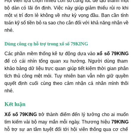
Hội viên lựa chọn nhiều con số cùng lúc để tạo thành một
bộ dàn có lãi ổn định. Việc này giúp giảm thiểu rủi ro khi
một vị trí đơn lẻ không về như kỳ vọng đầu. Bạn cần tính
toán kỹ số tiền bỏ ra sao cho cân đối với khả năng nhận về
nhé.
Dùng công cụ hỗ trợ trong xổ số 79KING
Các phần mềm thống kê tự động dựa vào
xổ số 79KING
để có cái nhìn tổng quan xu hướng. Người dùng tham
khảo bảng dữ liệu trực quan giúp tiết kiệm thời gian phân
tích thủ công mệt mỏi. Tuy nhiên bạn vẫn nên giữ quyền
quyết định cuối cùng theo cảm nhận cá nhân mình thôi
nhé.
Kết luận
Xổ số 79KING
trở thành điểm đến lý tưởng cho ai muốn
tìm kiếm vài bộ may mắn mỗi ngày. Thương hiệu
79KING
hỗ trợ sự an tâm tuyệt đối tới hội viên thông qua cơ chế