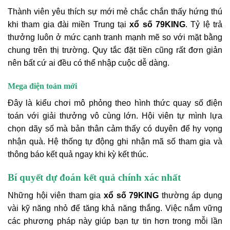
Thành viên yêu thích sự mới mẻ chắc chắn thấy hứng thú
khi tham gia đài miền Trung tại
xổ số 79KING
. Tỷ lệ trả
thưởng luôn ở mức cạnh tranh mạnh mẽ so với mặt bằng
chung trên thị trường. Quy tắc đặt tiền cũng rất đơn giản
nên bất cứ ai đều có thể nhập cuộc dễ dàng.
Mega điện toán mới
Đây là kiểu chơi mô phỏng theo hình thức quay số điện
toán với giải thưởng vô cùng lớn. Hội viên tự mình lựa
chọn dãy số mà bản thân cảm thấy có duyên để hy vọng
nhận quà. Hệ thống tự động ghi nhận mã số tham gia và
thông báo kết quả ngay khi kỳ kết thúc.
Bí quyết dự đoán kết quả chính xác nhất
Những hội viên tham gia
xổ số 79KING
thường áp dụng
vài kỹ năng nhỏ để tăng khả năng thắng. Việc nắm vững
các phương pháp này giúp bạn tự tin hơn trong mỗi lần