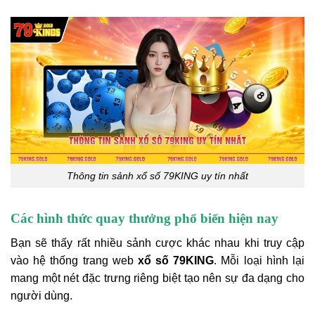
Thông tin sảnh xổ số 79KING uy tín nhất
Các hình thức quay thưởng phổ biến hiện nay
Bạn sẽ thấy rất nhiều sảnh cược khác nhau khi truy cập
vào hệ thống trang web
xổ số 79KING
. Mỗi loại hình lại
mang một nét đặc trưng riêng biệt tạo nên sự đa dạng cho
người dùng.