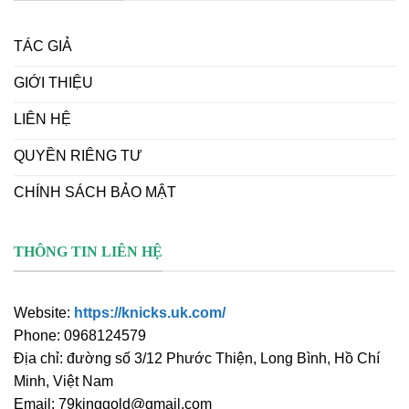
TÁC GIẢ
GIỚI THIỆU
LIÊN HỆ
QUYỀN RIÊNG TƯ
CHÍNH SÁCH BẢO MẬT
THÔNG TIN LIÊN HỆ
Website:
https://knicks.uk.com/
Phone: 0968124579
Địa chỉ: đường số 3/12 Phước Thiện, Long Bình, Hồ Chí
Minh, Việt Nam
Email:
79kinggold@gmail.com