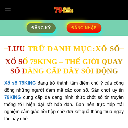
Bỏ
qua
nội
dung
ĐĂNG KÝ
ĐĂNG NHẬP
LƯU TRỮ DANH MỤC:
XỔ SỐ
XỔ SỐ 79KING – THẾ GIỚI QUAY
SỐ ĐẲNG CẤP ĐẦY SÔI ĐỘNG
Xổ số 79KING
đang trở thành tâm điểm chú ý của cộng
đồng những người đam mê các con số. Sân chơi uy tín
79KING
cung cấp đa dạng hình thức chốt số từ truyền
thống tới hiện đại rất hấp dẫn. Bạn nên trực tiếp trải
nghiệm cảm giác hồi hộp chờ đợi kết quả thắng thua ngay
lúc này nhé.