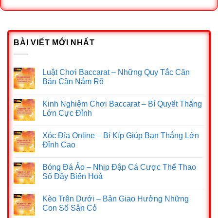
BÀI VIẾT MỚI NHẤT
Luật Chơi Baccarat – Những Quy Tắc Căn
Bản Cần Nắm Rõ
Không
có
Kinh Nghiệm Chơi Baccarat – Bí Quyết Thắng
bình
luận
Lớn Cực Đỉnh
ở
Luật
Không
Chơi
có
Xóc Đĩa Online – Bí Kíp Giúp Bạn Thắng Lớn
Baccarat
bình
–
luận
Đỉnh Cao
Những
ở
Quy
Kinh
Không
Tắc
Nghiệm
có
Bóng Đá Ảo – Nhịp Đập Cá Cược Thể Thao
Căn
Chơi
bình
Bản
Baccarat
luận
Số Đầy Biến Hoá
Cần
–
ở
Nắm
Bí
Xóc
Không
Rõ
Quyết
Đĩa
có
Kèo Trên Dưới – Bản Giao Hưởng Những
Thắng
Online
bình
Lớn
–
luận
Con Số Sân Cỏ
Cực
Bí
ở