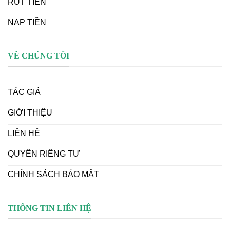
RÚT TIỀN
NẠP TIỀN
VỀ CHÚNG TÔI
TÁC GIẢ
GIỚI THIỆU
LIÊN HỆ
QUYỀN RIÊNG TƯ
CHÍNH SÁCH BẢO MẬT
THÔNG TIN LIÊN HỆ