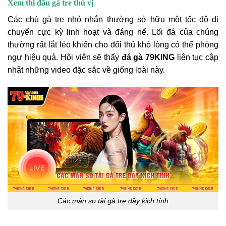
Xem thi đấu gà tre thú vị
Các chú gà tre nhỏ nhắn thường sở hữu một tốc độ di
chuyển cực kỳ linh hoạt và đáng nể. Lối đá của chúng
thường rất lắt léo khiến cho đối thủ khó lòng có thể phòng
ngự hiệu quả. Hội viên sẽ thấy
đá gà 79KING
liên tục cập
nhật những video đặc sắc về giống loài này.
Các màn so tài gà tre đầy kịch tính