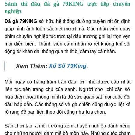
Sảnh thi đấu đá gà 79KING trực tiếp chuyên
nghiệp
Đá gà 79KING
sở hữu hệ thống đường truyền rất ổn định
giúp hình ảnh luôn sắc nét mượt mà. Các nhân viên quay
phim chuyên nghiệp túc trực tại đấu trường ghi lại trọn vẹn
mọi diễn biến. Thành viên cảm nhận rõ rệt không khí sôi
động từ khán đài thông qua thiết bị cầm tay cá nhân.
Xem Thêm:
Xổ Số 79King
.
Mỗi ngày có hàng trăm trận đấu lớn nhỏ được cập nhật
liên tục trên trang chủ của sảnh. Người chơi chỉ cần sở
hữu điện thoại thông minh là đủ sức quan sát mọi cuộc đối
đầu hấp dẫn. Các thông số về gà chiến cũng được liệt kê
rõ ràng để bạn tiện theo dõi cũng như lựa chọn.
Sân chơi tạo ra môi trường xem chuyên nghiệp dành riêng
cho những người đam mê bộ môn này. Những cuộc chạm