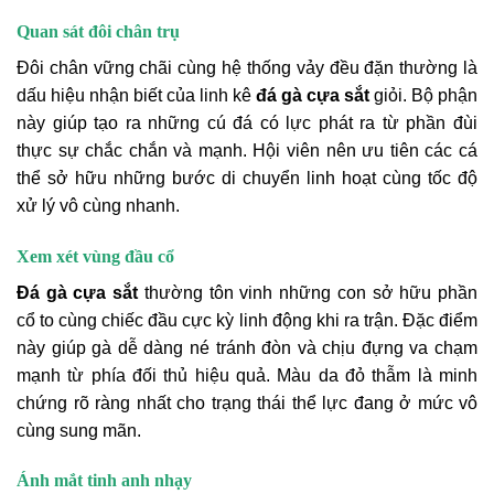
Quan sát đôi chân trụ
Đôi chân vững chãi cùng hệ thống vảy đều đặn thường là
dấu hiệu nhận biết của linh kê
đá gà cựa sắt
giỏi. Bộ phận
này giúp tạo ra những cú đá có lực phát ra từ phần đùi
thực sự chắc chắn và mạnh. Hội viên nên ưu tiên các cá
thể sở hữu những bước di chuyển linh hoạt cùng tốc độ
xử lý vô cùng nhanh.
Xem xét vùng đầu cổ
Đá gà cựa sắt
thường tôn vinh những con sở hữu phần
cổ to cùng chiếc đầu cực kỳ linh động khi ra trận. Đặc điểm
này giúp gà dễ dàng né tránh đòn và chịu đựng va chạm
mạnh từ phía đối thủ hiệu quả. Màu da đỏ thẫm là minh
chứng rõ ràng nhất cho trạng thái thể lực đang ở mức vô
cùng sung mãn.
Ánh mắt tinh anh nhạy