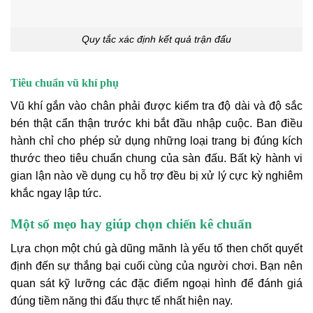
Quy tắc xác định kết quả trận đấu
Tiêu chuẩn vũ khí phụ
Vũ khí gắn vào chân phải được kiểm tra độ dài và độ sắc
bén thật cẩn thận trước khi bắt đầu nhập cuộc. Ban điều
hành chỉ cho phép sử dụng những loại trang bị đúng kích
thước theo tiêu chuẩn chung của sàn đấu. Bất kỳ hành vi
gian lận nào về dụng cụ hỗ trợ đều bị xử lý cực kỳ nghiêm
khắc ngay lập tức.
Một số mẹo hay giúp chọn chiến kê chuẩn
Lựa chọn một chú gà dũng mãnh là yếu tố then chốt quyết
định đến sự thắng bại cuối cùng của người chơi. Bạn nên
quan sát kỹ lưỡng các đặc điểm ngoại hình để đánh giá
đúng tiềm năng thi đấu thực tế nhất hiện nay.