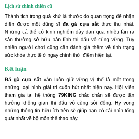
Lịch sử chinh chiến cũ
Thành tích trong quá khứ là thước đo quan trọng để nhận
diện được một dũng sĩ
đá gà cựa sắt
thực thụ nhất.
Những cá thể có kinh nghiệm dày dạn qua nhiều lần ra
sân thường sở hữu bản lĩnh thi đấu vô cùng vững. Tuy
nhiên người chơi cũng cần đánh giá thêm về tình trạng
sức khỏe thực tế ở ngay chính thời điểm hiện tại.
Kết luận
Đá gà cựa sắt
vẫn luôn giữ vững vị thế là một trong
những loại hình giải trí cuốn hút nhất hiện nay. Hội viên
tham gia tại hệ thống
79KING
chắc chắn sẽ được tận
hưởng không gian thi đấu vô cùng sôi động. Hy vọng
những thông tin hữu ích trên sẽ giúp bạn có cái nhìn tổng
quát nhất về bộ môn thể thao này.