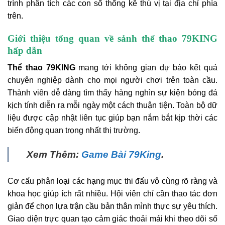
trình phân tích các con số thống kê thú vị tại địa chỉ phía
trên.
Giới thiệu tổng quan về sảnh thể thao 79KING
hấp dẫn
Thể thao 79KING
mang tới không gian dự báo kết quả
chuyên nghiệp dành cho mọi người chơi trên toàn cầu.
Thành viên dễ dàng tìm thấy hàng nghìn sự kiện bóng đá
kịch tính diễn ra mỗi ngày một cách thuận tiện. Toàn bộ dữ
liệu được cập nhật liên tục giúp bạn nắm bắt kịp thời các
biến động quan trọng nhất thị trường.
Xem Thêm:
Game Bài 79King
.
Cơ cấu phân loại các hạng mục thi đấu vô cùng rõ ràng và
khoa học giúp ích rất nhiều. Hội viên chỉ cần thao tác đơn
giản để chọn lựa trận cầu bản thân mình thực sự yêu thích.
Giao diện trực quan tạo cảm giác thoải mái khi theo dõi số