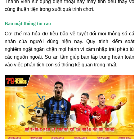
Thành viên sử dụng điện thoại hay máy tính đều thấy vô
cùng thuận tiện trong suốt quá trình chơi.
Bảo mật thông tin cao
Cơ chế mã hóa dữ liệu bảo vệ tuyệt đối mọi thông số cá
nhân của người dùng hiện nay. Quy trình kiểm soát
nghiêm ngặt ngăn chặn mọi hành vi xâm nhập trái phép từ
các nguồn ngoài. Sự an tâm giúp bạn tập trung hoàn toàn
vào việc phân tích con số thống kê quan trọng nhất.