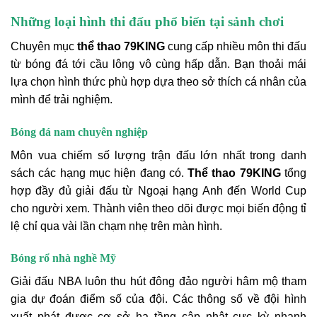
Những loại hình thi đấu phổ biến tại sảnh chơi
Chuyên mục
thể thao 79KING
cung cấp nhiều môn thi đấu
từ bóng đá tới cầu lông vô cùng hấp dẫn. Bạn thoải mái
lựa chọn hình thức phù hợp dựa theo sở thích cá nhân của
mình để trải nghiệm.
Bóng đá nam chuyên nghiệp
Môn vua chiếm số lượng trận đấu lớn nhất trong danh
sách các hạng mục hiện đang có.
Thể thao 79KING
tổng
hợp đầy đủ giải đấu từ Ngoại hạng Anh đến World Cup
cho người xem. Thành viên theo dõi được mọi biến động tỉ
lệ chỉ qua vài lần chạm nhẹ trên màn hình.
Bóng rổ nhà nghề Mỹ
Giải đấu NBA luôn thu hút đông đảo người hâm mộ tham
gia dự đoán điểm số của đội. Các thông số về đội hình
xuất phát được cơ sở hạ tầng cập nhật cực kỳ nhanh