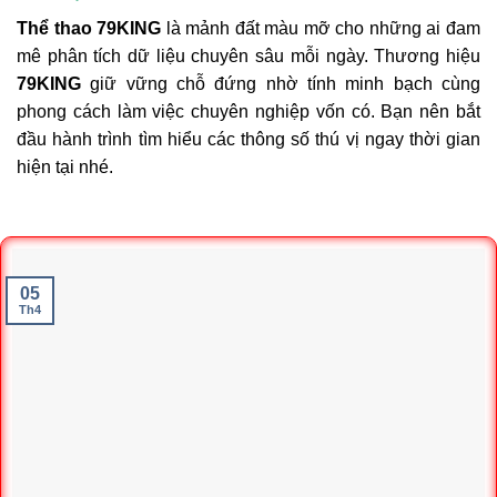
Thể thao 79KING
là mảnh đất màu mỡ cho những ai đam
mê phân tích dữ liệu chuyên sâu mỗi ngày. Thương hiệu
79KING
giữ vững chỗ đứng nhờ tính minh bạch cùng
phong cách làm việc chuyên nghiệp vốn có. Bạn nên bắt
đầu hành trình tìm hiểu các thông số thú vị ngay thời gian
hiện tại nhé.
05
Th4