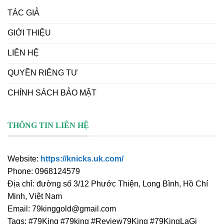
TÁC GIẢ
GIỚI THIỆU
LIÊN HỆ
QUYỀN RIÊNG TƯ
CHÍNH SÁCH BẢO MẬT
THÔNG TIN LIÊN HỆ
Website:
https://knicks.uk.com/
Phone: 0968124579
Địa chỉ: đường số 3/12 Phước Thiện, Long Bình, Hồ Chí
Minh, Việt Nam
Email:
79kinggold@gmail.com
Tags: #79King #79king #Review79King #79KingLaGi