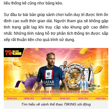
liệu thống kê cũng như bảng kèo.
Sự đầu tư bài bản giúp sảnh chơi luôn duy trì được tính ổn
định cao suốt thời gian dài. Người tham gia sẽ không gặp
tình trạng giật lag khi truy cập vào khung giờ cao điểm
nhất. Những tính năng hỗ trợ phân tích thông tin được sắp
xếp rất thuận tiện cho quá trình sử dụng.
Tìm hiểu về sảnh thể thao 79KING sôi động