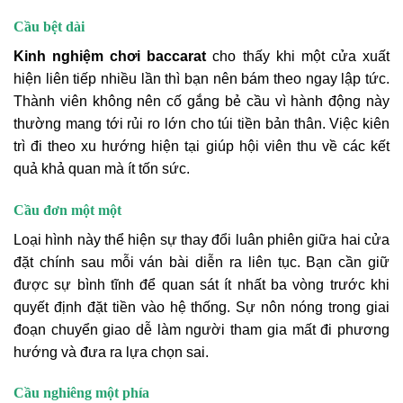
Cầu bệt dài
Kinh nghiệm chơi baccarat
cho thấy khi một cửa xuất
hiện liên tiếp nhiều lần thì bạn nên bám theo ngay lập tức.
Thành viên không nên cố gắng bẻ cầu vì hành động này
thường mang tới rủi ro lớn cho túi tiền bản thân. Việc kiên
trì đi theo xu hướng hiện tại giúp hội viên thu về các kết
quả khả quan mà ít tốn sức.
Cầu đơn một một
Loại hình này thể hiện sự thay đổi luân phiên giữa hai cửa
đặt chính sau mỗi ván bài diễn ra liên tục. Bạn cần giữ
được sự bình tĩnh để quan sát ít nhất ba vòng trước khi
quyết định đặt tiền vào hệ thống. Sự nôn nóng trong giai
đoạn chuyển giao dễ làm người tham gia mất đi phương
hướng và đưa ra lựa chọn sai.
Cầu nghiêng một phía