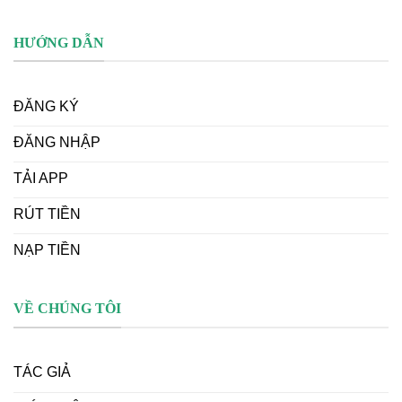
Cược
Dưới
Thể
–
Thao
Bản
HƯỚNG DẪN
Số
Giao
Đầy
Hưởng
Biến
Những
Hoá
Con
Số
Sân
ĐĂNG KÝ
Cỏ
ĐĂNG NHẬP
TẢI APP
RÚT TIỀN
NẠP TIỀN
VỀ CHÚNG TÔI
TÁC GIẢ