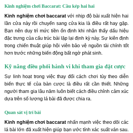
Kinh nghiệm chơi Baccarat: Cầu kép hai hai
Kinh nghiệm chơi baccarat
với nhịp độ bài xuất hiện hai
lần cửa này rồi chuyển sang cửa kia là điều rất hay gặp.
Bạn nên duy trì mức tiền ổn định khi nhận thấy dấu hiệu
đặc trưng của cấu trúc bài lặp lại định kỳ này. Sự kiên định
trong chiến thuật giúp hội viên bảo vệ nguồn tài chính tốt
hơn trước những biến động bất ngờ phát sinh.
Kỹ năng điều phối hành vi khi tham gia đặt cược
Sự linh hoạt trong việc thay đổi cách chơi tùy theo diễn
biến thực tế của bàn cược là điều rất cần thiết. Những
người tham gia lâu năm luôn biết cách điều chỉnh cảm xúc
dựa trên số lượng lá bài đã được chia ra.
Quan sát vị trí bài
Kinh nghiệm chơi baccarat
nhấn mạnh việc theo dõi các
lá bài lớn đã xuất hiện giúp bạn ước tính xác suất ván sau.