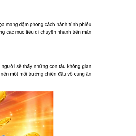
họa mang đậm phong cách hành trình phiêu
úng các mục tiêu di chuyển nhanh trên màn
i người sẽ thấy những con tàu không gian
o nên một môi trường chiến đấu vô cùng ấn