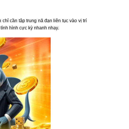
hỉ cần tập trung nã đạn liên tục vào vị trí
tình hình cực kỳ nhanh nhạy.