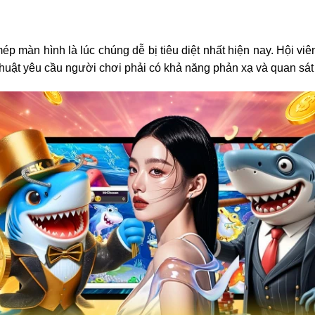
 màn hình là lúc chúng dễ bị tiêu diệt nhất hiện nay. Hội viên c
huật yêu cầu người chơi phải có khả năng phản xạ và quan sát 