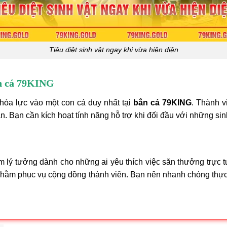
Tiêu diệt sinh vật ngay khi vừa hiện diện
ắn cá 79KING
hỏa lực vào một con cá duy nhất tại
bắn cá 79KING
. Thành v
. Bạn cần kích hoạt tính năng hỗ trợ khi đối đầu với những sin
ểm lý tưởng dành cho những ai yêu thích việc săn thưởng trực
ất nhằm phục vụ cộng đồng thành viên. Bạn nên nhanh chóng th