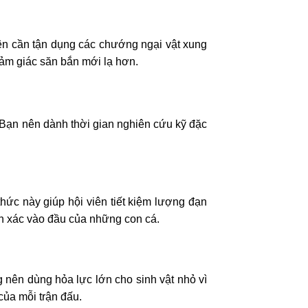
iên cần tận dụng các chướng ngại vật xung
cảm giác săn bắn mới lạ hơn.
. Bạn nên dành thời gian nghiên cứu kỹ đặc
thức này giúp hội viên tiết kiệm lượng đạn
ẩn xác vào đầu của những con cá.
 nên dùng hỏa lực lớn cho sinh vật nhỏ vì
 của mỗi trận đấu.