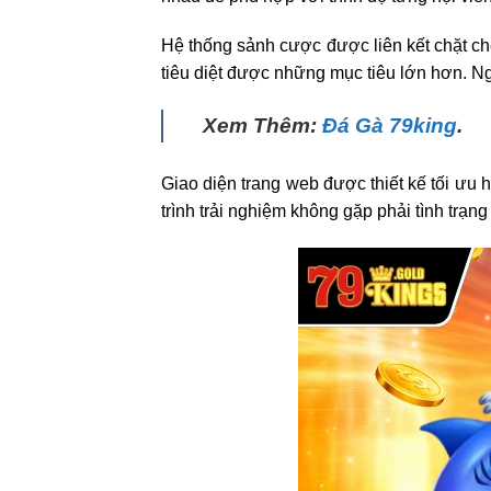
Hệ thống sảnh cược được liên kết chặt ch
tiêu diệt được những mục tiêu lớn hơn. Ng
Xem Thêm:
Đá Gà 79king
.
Giao diện trang web được thiết kế tối ưu
trình trải nghiệm không gặp phải tình trạng