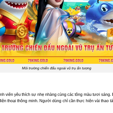
Môi trường chiến đấu ngoài vũ trụ ấn tượng
nh viên yêu thích sự nhẹ nhàng cùng các tông màu tươi sáng. B
điện thoại thông minh. Người dùng chỉ cần thực hiện vài thao t